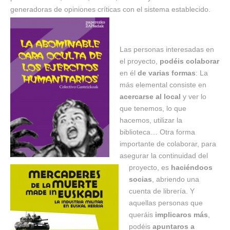
generadoras de opiniones críticas con el sistema establecido.
Las personas interesadas en
el proyecto,
podéis colaborar
en él
de varias formas
: La
más elemental consiste en
acercarse al local
y ver lo
que tenemos, lo que
hacemos, utilizar la
biblioteca… Otra forma
importante de colaborar, para
asegurar la continuidad del
proyecto, es
haciéndoos
socias
, abriendo una
cuenta de librería. Y
aquellas personas que
queráis
implicaros más
,
podéis
apuntaros a