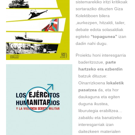
sistemarekiko iritzi kritikoak
sortaraziko dituzten Giza
Kolektiboen bilera
,aurkezpen, hitzaldi, tailer,
debate edota solasaldiak
egiteko
“topagunea”
izan
dadin nahi dugu.
Proiektu honi interesgarria
baderitzozue,
parte
hartzeko era ezberdin
batzuk dituzue:
Oinarrizkoena
lokaletik
pasatzea
da, eta hor
daukaguna eta egiten
duguna ikustea,
liburutegia erabiltzea…
zabaldu eta banatzeko
interesgarriak izan
daitezkeen materialen