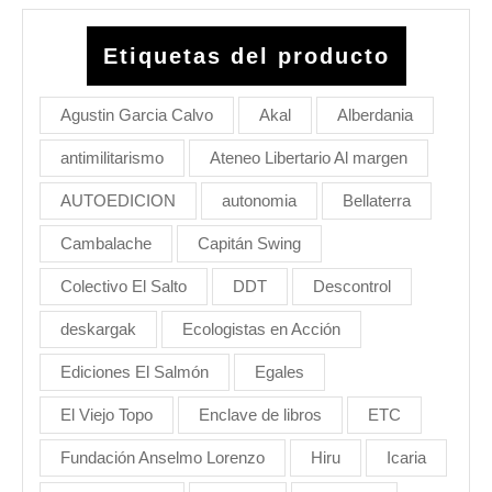
Etiquetas del producto
Agustin Garcia Calvo
Akal
Alberdania
antimilitarismo
Ateneo Libertario Al margen
AUTOEDICION
autonomia
Bellaterra
Cambalache
Capitán Swing
Colectivo El Salto
DDT
Descontrol
deskargak
Ecologistas en Acción
Ediciones El Salmón
Egales
El Viejo Topo
Enclave de libros
ETC
Fundación Anselmo Lorenzo
Hiru
Icaria