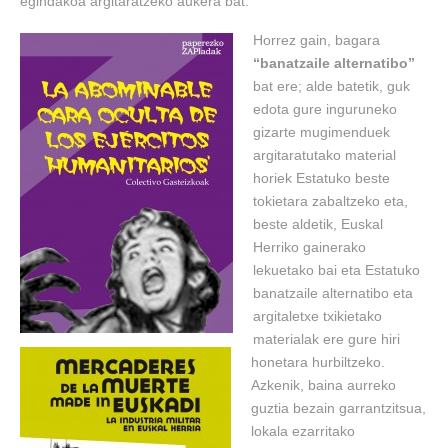
egindakoa argitaratzeko aukera bat.
Horrez gain, bagara
“banatzaile alternatibo”
bat ere; alde batetik, guk
edota gure inguruneko
gizarte mugimenduek
argitaratutako material
horiek Estatuko beste
tokietara zabaltzeko eta,
beste aldetik, Euskal
Herriko gainerako
lekuetako bai eta Estatuko
banatzaile alternatibo eta
argitaletxe txikietako
materialak ere gure hiri
honetara hurbiltzeko.
Azkenik, baina aurreko
guztia bezain garrantzitsua,
lokala ezarritako