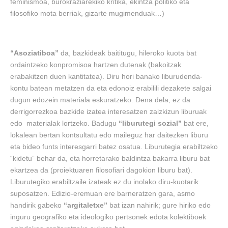
feminismoa, burokraziarekiko kritika, ekintza politiko eta
filosofiko mota berriak, gizarte mugimenduak…)
“Asoziatiboa”
da, bazkideak baititugu, hileroko kuota bat
ordaintzeko konpromisoa hartzen dutenak (bakoitzak
erabakitzen duen kantitatea). Diru hori banako liburudenda-
kontu batean metatzen da eta edonoiz erabilili dezakete salgai
dugun edozein materiala eskuratzeko. Dena dela, ez da
derrigorrezkoa bazkide izatea interesatzen zaizkizun liburuak
edo materialak lortzeko. Badugu
“liburutegi sozial”
bat ere,
lokalean bertan kontsultatu edo maileguz har daitezken liburu
eta bideo funts interesgarri batez osatua. Liburutegia erabiltzeko
“kidetu” behar da, eta horretarako baldintza bakarra liburu bat
ekartzea da (proiektuaren filosofiari dagokion liburu bat).
Liburutegiko erabiltzaile izateak ez du inolako diru-kuotarik
suposatzen. Edizio-eremuan ere barneratzen gara, asmo
handirik gabeko
“argitaletxe”
bat izan nahirik; gure hiriko edo
inguru geografiko eta ideologiko pertsonek edota kolektiboek