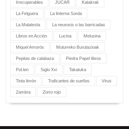
Irrecuperables
JUCAR
Katakrak
La Felguera
La linterna Sorda
La Malatesta
La neurosis o las barricadas
Libros en Acción
Lucina
Melusina
Miquel Amorós
Muturreko Burutazioak
Pepitas de calabaza
Piedra Papel libros
Pol.len
Siglo Xxi
Takatuka
Tinta limón
Traficantes de sueños
Virus
Zambra
Zorro rojo