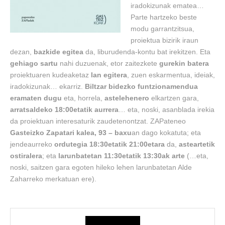
iradokizunak ematea…
Parte hartzeko beste
modu garrantzitsua,
proiektua bizirik iraun
dezan,
bazkide egitea
da, liburudenda-kontu bat irekitzen. Eta
gehiago sartu
nahi duzuenak, etor zaitezkete
gurekin batera
proiektuaren kudeaketaz
lan egitera
, zuen eskarmentua, ideiak,
iradokizunak… ekarriz.
Biltzar bidezko funtzionamendua
eramaten dugu
eta, horrela,
astelehenero
elkartzen gara,
arratsaldeko 18:00etatik aurrera
… eta, noski, asanblada irekia
da proiektuan interesaturik zaudetenontzat. ZAPateneo
Gasteizko Zapatari kalea, 93 – baxu
an dago kokatuta; eta
jendeaurreko
ordutegia 18:30etatik 21:00etara
da,
asteartetik
ostiralera
; eta
larunbatetan 11:30etatik 13:30ak arte
(…eta,
noski, saitzen gara egoten hileko lehen larunbatetan Alde
Zaharreko merkatuan ere).