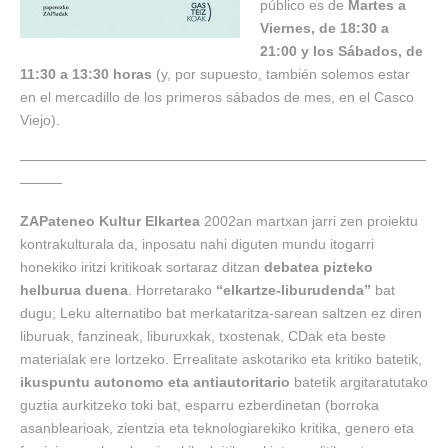
público es de
Martes a
Viernes, de 18:30 a
21:00 y los Sábados, de
11:30 a 13:30 horas
(y, por supuesto, también solemos estar
en el mercadillo de los primeros sábados de mes, en el Casco
Viejo).
—————————————————————————————
———
ZAPateneo Kultur Elkartea
2002an martxan jarri zen proiektu
kontrakulturala da, inposatu nahi diguten mundu itogarri
honekiko iritzi kritikoak sortaraz ditzan
debatea pizteko
helburua duena
. Horretarako
“elkartze-liburudenda”
bat
dugu; Leku alternatibo bat merkataritza-sarean saltzen ez diren
liburuak, fanzineak, liburuxkak, txostenak, CDak eta beste
materialak ere lortzeko. Errealitate askotariko eta kritiko batetik,
ikuspuntu autonomo eta antiautoritario
batetik argitaratutako
guztia aurkitzeko toki bat, esparru ezberdinetan (borroka
asanblearioak, zientzia eta teknologiarekiko kritika, genero eta