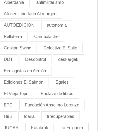
Alberdania
antimilitarismo
Ateneo Libertario Al margen
AUTOEDICION
autonomia
Bellaterra
Cambalache
Capitán Swing
Colectivo El Salto
DDT
Descontrol
deskargak
Ecologistas en Acción
Ediciones El Salmón
Egales
El Viejo Topo
Enclave de libros
ETC
Fundación Anselmo Lorenzo
Hiru
Icaria
Irrecuperables
JUCAR
Katakrak
La Felguera