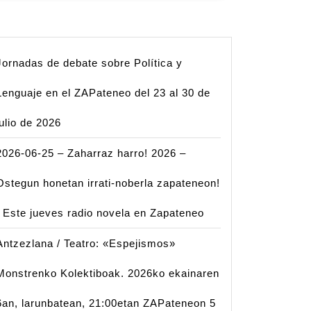
Jornadas de debate sobre Política y
Lenguaje en el ZAPateneo del 23 al 30 de
julio de 2026
2026-06-25 – Zaharraz harro! 2026 –
Ostegun honetan irrati-noberla zapateneon!
| Este jueves radio novela en Zapateneo
Antzezlana / Teatro: «Espejismos»
Monstrenko Kolektiboak. 2026ko ekainaren
6an, larunbatean, 21:00etan ZAPateneon 5