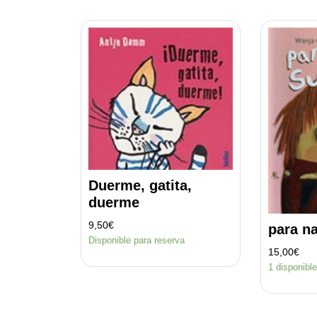
por
los
últimos
Duerme, gatita,
duerme
9,50
€
para n
Disponible para reserva
15,00
€
1 disponibl