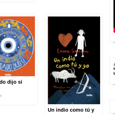
o dijo sí
es
Un indio como tú y