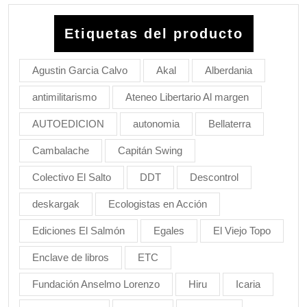
Etiquetas del producto
Agustin Garcia Calvo
Akal
Alberdania
antimilitarismo
Ateneo Libertario Al margen
AUTOEDICION
autonomia
Bellaterra
Cambalache
Capitán Swing
Colectivo El Salto
DDT
Descontrol
deskargak
Ecologistas en Acción
Ediciones El Salmón
Egales
El Viejo Topo
Enclave de libros
ETC
Fundación Anselmo Lorenzo
Hiru
Icaria