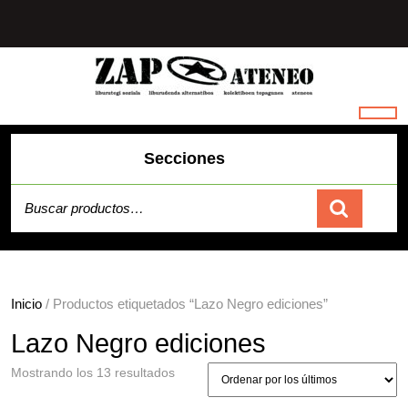
Saltar
al
contenido
Secciones
Buscar por:
Carrito
Inicio
/ Productos etiquetados “Lazo Negro ediciones”
Lazo Negro ediciones
Ordenado
Mostrando los 13 resultados
por