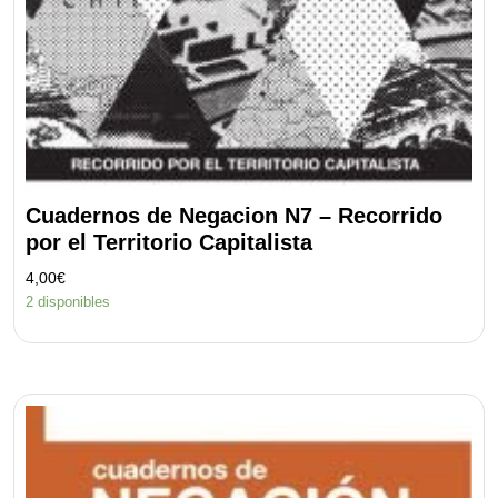
Cuadernos de Negacion N7 – Recorrido
por el Territorio Capitalista
4,00
€
2 disponibles