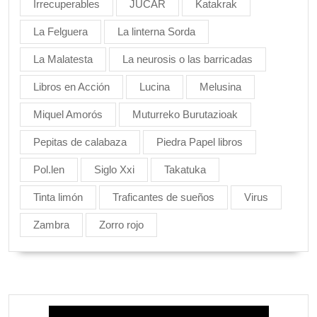
Irrecuperables
JUCAR
Katakrak
La Felguera
La linterna Sorda
La Malatesta
La neurosis o las barricadas
Libros en Acción
Lucina
Melusina
Miquel Amorós
Muturreko Burutazioak
Pepitas de calabaza
Piedra Papel libros
Pol.len
Siglo Xxi
Takatuka
Tinta limón
Traficantes de sueños
Virus
Zambra
Zorro rojo