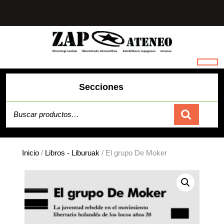
Saltar
al
contenido
Secciones
Buscar por:
Carrito
Inicio
/
Libros - Liburuak
/ El grupo De Moker