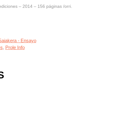
iciones – 2014 – 156 páginas /orri.
Saiakera - Ensayo
es
,
Prole Info
S