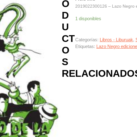
O
2019022300126 – Lazo Negro ed
D
1 disponibles
U
CT
Categorías:
Libros - Liburuak
,
Etiquetas:
Lazo Negro edicion
O
S
RELACIONADO