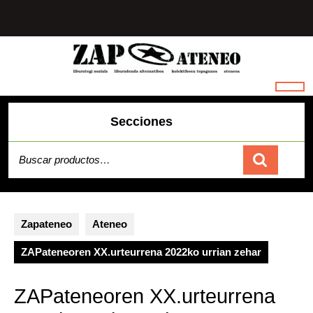
Saltar
al
contenido
Secciones
Buscar
por:
Carrito
Zapateneo
Ateneo
ZAPateneoren XX.urteurrena 2022ko urrian zehar
ZAPateneoren XX.urteurrena