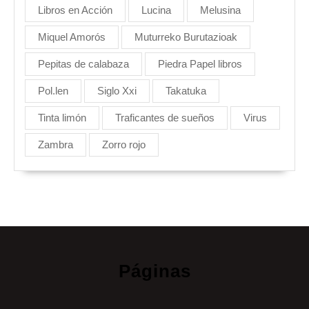
Libros en Acción
Lucina
Melusina
Miquel Amorós
Muturreko Burutazioak
Pepitas de calabaza
Piedra Papel libros
Pol.len
Siglo Xxi
Takatuka
Tinta limón
Traficantes de sueños
Virus
Zambra
Zorro rojo
Páginas