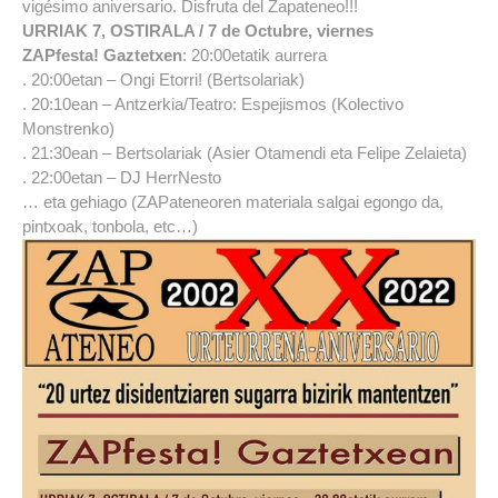
vigésimo aniversario. Disfruta del Zapateneo!!!
URRIAK 7, OSTIRALA / 7 de Octubre, viernes
ZAPfesta!
Gaztetxen
: 20:00etatik aurrera
. 20:00etan – Ongi Etorri! (Bertsolariak)
. 20:10ean – Antzerkia/Teatro: Espejismos (Kolectivo
Monstrenko)
. 21:30ean – Bertsolariak (Asier Otamendi eta Felipe Zelaieta)
. 22:00etan – DJ HerrNesto
… eta gehiago (ZAPateneoren materiala salgai egongo da,
pintxoak, tonbola, etc…)