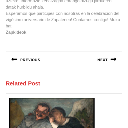
uzteko. Informazio zehatzagoa emango dizugu jardueren
datak hurbildu ahala.
Esperamos que participes con nosotras en la celebración del
vigésimo aniversario de Zapateneo! Contamos contigo! Muxu
bat,
Zapkideok
Navegación
de
PREVIOUS
NEXT
entradas
Entrada
Siguiente
anterior:
entrada:
Related Post