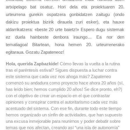
artxipelago bat osatuz. Hori dela eta proiektuaren 20.
urteurrena gurekin ospatzera gonbidatzen zaitugu (ondo
dakizu proiektua bizirik dirauela zuri esker), eta hauxe
aldarrikatzera: «beste 20 urte baietz!» Espero dugu sistemak
ez duela hainbeste denbora iraungo… Ea nor den
tematiagoa! Bitartean, hona hemen 20. urteurrenerako
egitaraua. Gozatu Zapateneoz!
Hola, querida Zapbazkide!
Cómo llevas la vuelta a la rutina
tras el paréntesis estival? Sigues dispuesta a luchar contra
este sistema que cada vez nos ahoga más? Zapateneo
comenzó su andadura como proyecto hace ahora 20 años (sí,
has leído bien; hemos cumplido 20 años! Se dice pronto, eh?)
con el objetivo de crear un espacio en el que contrastar
opiniones y conspirar contra el autoritarismo cada vez más
acentuado del sistema. Con ese fin, durante todo este tiempo
hemos organizado un sinfin de actividades, que han supuesto
una excusa inmejorable para reunirnos y poder debatir sobre
temas que nos afectan, creando así “una isla de autonomía”