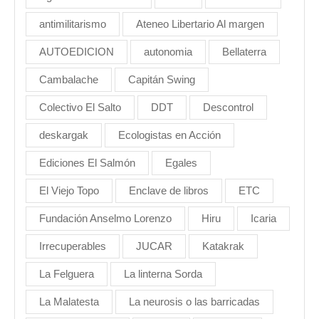
antimilitarismo
Ateneo Libertario Al margen
AUTOEDICION
autonomia
Bellaterra
Cambalache
Capitán Swing
Colectivo El Salto
DDT
Descontrol
deskargak
Ecologistas en Acción
Ediciones El Salmón
Egales
El Viejo Topo
Enclave de libros
ETC
Fundación Anselmo Lorenzo
Hiru
Icaria
Irrecuperables
JUCAR
Katakrak
La Felguera
La linterna Sorda
La Malatesta
La neurosis o las barricadas