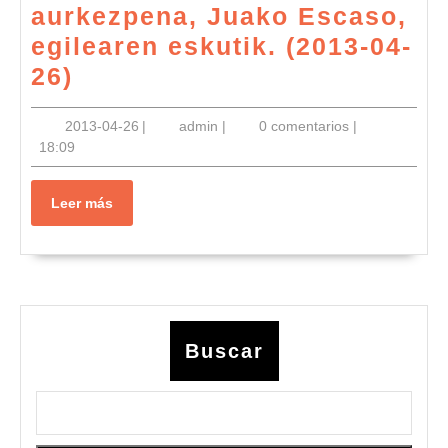
aurkezpena, Juako Escaso,
egilearen eskutik. (2013-04-
Recital
26)
de
2013-
admin
2013-04-26
|
admin
|
0 comentarios
|
poesía
04-
18:09
“Mañana
26
sin
Leer
Leer más
amo”
más
poema-
liburuaren
aurkezpena,
Juako
Buscar
Escaso,
egilearen
eskutik.