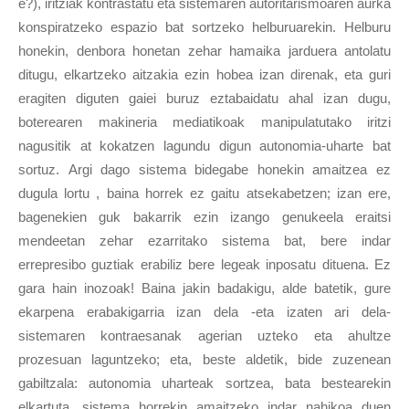
e?), iritziak kontrastatu eta sistemaren autoritarismoaren aurka
konspiratzeko espazio bat sortzeko helburuarekin. Helburu
honekin, denbora honetan zehar hamaika jarduera antolatu
ditugu, elkartzeko aitzakia ezin hobea izan direnak, eta guri
eragiten diguten gaiei buruz eztabaidatu ahal izan dugu,
boterearen makineria mediatikoak manipulatutako iritzi
nagusitik at kokatzen lagundu digun autonomia-uharte bat
sortuz. Argi dago sistema bidegabe honekin amaitzea ez
dugula lortu , baina horrek ez gaitu atsekabetzen; izan ere,
bagenekien guk bakarrik ezin izango genukeela eraitsi
mendeetan zehar ezarritako sistema bat, bere indar
errepresibo guztiak erabiliz bere legeak inposatu dituena. Ez
gara hain inozoak! Baina jakin badakigu, alde batetik, gure
ekarpena erabakigarria izan dela -eta izaten ari dela-
sistemaren kontraesanak agerian uzteko eta ahultze
prozesuan laguntzeko; eta, beste aldetik, bide zuzenean
gabiltzala: autonomia uharteak sortzea, bata bestearekin
elkartuta, sistema horrekin amaitzeko indar nahikoa duen