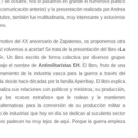
l 7 de octubre, nos lo pasamos en grande el numeroso público
 comunicación anterior) y la presentación realizada por Andrea
tubre, también fue multitudinaria, muy interesante y estuvimos
xo.
 motivo del XX aniversario de Zapateneo, os proponemos otra
i volvemos a acertar! Se trata de la presentación del libro «
La
í
«. Un libro escrito de forma colectiva por diversos grupos
n bajo el nombre de
Antimilitaristas EH
. El libro, fruto de una
onamiento de la industria vasca para la guerra a través del
a desde hace décadas por la familia Aperribay. El libro explica
naliza sus relaciones con políticos y ministros, su producción,
s y los «casos extraños» que le rodean y le mantienen
ternativas para la conversión de su producción militar a
o de industrias que hoy en día se dedican al suculento sector
tros padecen no muy lejos de aquí. Porque la guerra empieza