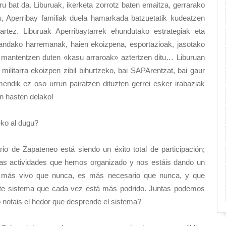
buru bat da. Liburuak, ikerketa zorrotz baten emaitza, gerrarako
u, Aperribay familiak duela hamarkada batzuetatik kudeatzen
artez. Liburuak Aperribaytarrek ehundutako estrategiak eta
n izandako harremanak, haien ekoizpena, esportazioak, jasotako
i mantentzen duten «kasu arraroak» aztertzen ditu… Liburuan
militarra ekoizpen zibil bihurtzeko, bai SAPArentzat, bai gaur
endik ez oso urrun pairatzen dituzten gerrei esker irabaziak
en hasten delako!
eko al dugu?
io de Zapateneo está siendo un éxito total de participación;
as actividades que hemos organizado y nos estáis dando un
 más vivo que nunca, es más necesario que nunca, y que
ste sistema que cada vez está más podrido. Juntas podemos
 notais el hedor que desprende el sistema?