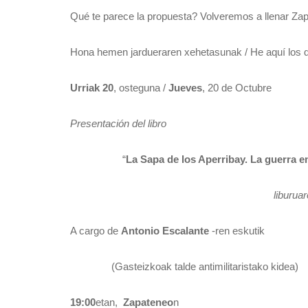
Qué te parece la propuesta? Volveremos a llenar Za
Hona hemen jardueraren xehetasunak / He aquí los det
Urriak 20
, osteguna /
Jueves
, 20 de Octubre
Presentación del libro
“
La Sapa de los Aperribay. La guerra 
liburua
A cargo de
Antonio Escalante
-ren eskutik
(Gasteizkoak talde antimilitaristako kidea)
19:00
etan,
Zapateneo
n