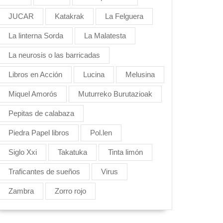
JUCAR
Katakrak
La Felguera
La linterna Sorda
La Malatesta
La neurosis o las barricadas
Libros en Acción
Lucina
Melusina
Miquel Amorós
Muturreko Burutazioak
Pepitas de calabaza
Piedra Papel libros
Pol.len
Siglo Xxi
Takatuka
Tinta limón
Traficantes de sueños
Virus
Zambra
Zorro rojo