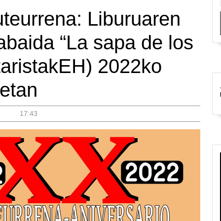
teurrena: Liburuaren
abaida “La sapa de los
itaristakEH) 2022ko
0etan
|
17:43