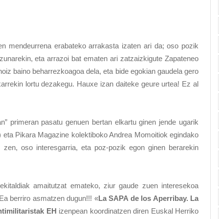
n mendeurrena erabateko arrakasta izaten ari da; oso pozik
zunarekin, eta arrazoi bat ematen ari zatzaizkigute Zapateneo
 inoiz baino beharrezkoagoa dela, eta bide egokian gaudela gero
rrekin lortu dezakegu. Hauxe izan daiteke geure urtea! Ez al
an” primeran pasatu genuen bertan elkartu ginen jende ugarik
) eta Pikara Magazine kolektiboko Andrea Momoitiok egindako
 zen, oso interesgarria, eta poz-pozik egon ginen berarekin
ekitaldiak amaitutzat emateko, ziur gaude zuen interesekoa
Ea berriro asmatzen dugun!!! «
La SAPA de los Aperribay. La
timilitaristak EH
izenpean koordinatzen diren Euskal Herriko