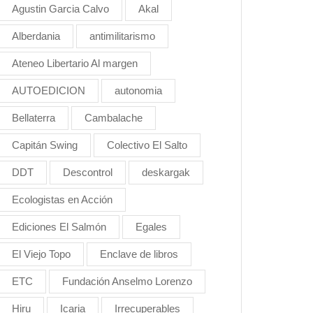
Agustin Garcia Calvo
Akal
Alberdania
antimilitarismo
Ateneo Libertario Al margen
AUTOEDICION
autonomia
Bellaterra
Cambalache
Capitán Swing
Colectivo El Salto
DDT
Descontrol
deskargak
Ecologistas en Acción
Ediciones El Salmón
Egales
El Viejo Topo
Enclave de libros
ETC
Fundación Anselmo Lorenzo
Hiru
Icaria
Irrecuperables