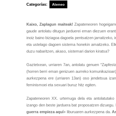
Categorías:
Ateneo
Kaixo, Zaplagun maiteak!
Zapateneoren hogeigarre
gaude antolatu ditugun jarduerei eman diezuen erant
inoiz baino biziagoa dagoela pentsatzen jarraitzeko,
eta ustelago dagoen sistema honekin amaitzeko. Elka
duzu nabaritzen, akaso, sistemari darion kiratsa?
Gaztetxean, urriaren 7an, antolatu genuen “Zapfest
(horren berri eman genizuen aurreko komunikazioan
aurkezpena ere (urriaren 13an) oso jendetsua izan
feminismoei eta sexuari buruz hitz egiten.
Zapateneoren XX. urtemuga dela eta antolatutako 
izango den beste jarduera bat proposatzen dizuegu. 
guerra empieza aquí
» liburuaren aurkezpena da.
An