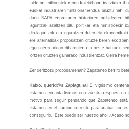
talde antimilitaristek modu kolektiboan idatzitako li
euskal industriaren funtzionamendua biluztu nahi d
duen SAPA enpresaren historiaren adibidearen bit
laguntzak azaltzen ditu, politikari eta ministroeki
dirulaguntzak eta inguratzen duten eta ekonomikok
ere alternatibak proposatzen dituzte beren ekoizpen 
egun gerra-arloan diharduten eta beste batzuek hem
lortzen dituzten gainerako industrientzat. Gerra hem
Zer deritzozu proposamenari? Zapateneo berriro bet
Kaixo, querid@s Zaplaguna!
El vigésimo centenar
estamos encantadísimas con vuestra respuesta a l
motivo para seguir pensando que Zapateneo está
estamos en el camino correcto para acabar con e
conseguirlo. ¡Este puede ser nuestro año! ¿Acaso no