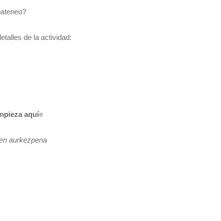
pateneo?
alles de la actividad:
empieza aquí
«
ren aurkezpena