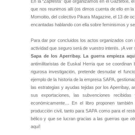
En la “Zapfesta” que organizamos en el Gaztetxe, e
que nos reunimos allí (os dimos cuenta de ello en la
Momoitio, del colectivo Pikara Magazine, el 13 de oc
encantadas hablando con ella sobre feminismos y se
Para dar por concluidos los actos organizados con
actividad que seguro será de vuestro interés. ¡A ver s
Sapa de los Aperribay. La guerra empieza aqu
antimilitaristas de Euskal Herria que se coordina
rigurosa investigación, pretende desnudar el funci
ejemplo de la historia de la empresa SAPA, gestionad
las estrategias y ayudas tejidas por los Aperribay, a
sus exportaciones, las subvenciones recibida
económicamente… En el libro proponen también al
producción civil, tanto para SAPA como para el rest
bélico y que se lucran gracias a las guerras que o
aquí!