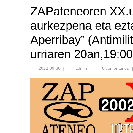
ZAPateneoren XX.u
aurkezpena eta ezt
Aperribay” (Antimil
urriaren 20an,19:0
2022-
admin
2022-09-30
|
admin
|
0 comentarios
09-
30