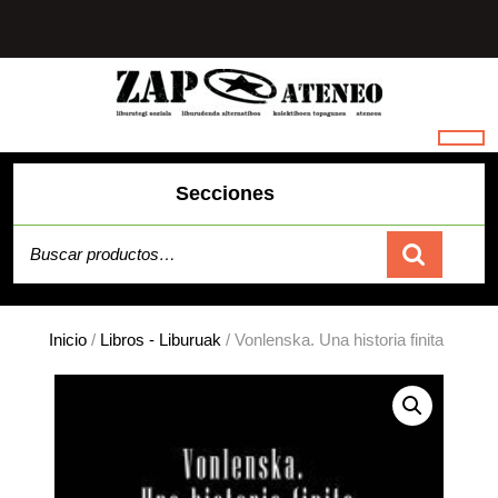
Saltar
al
contenido
Secciones
Buscar por:
Carrito
Inicio
/
Libros - Liburuak
/ Vonlenska. Una historia finita