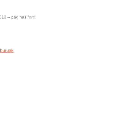
13 – páginas /orri.
iburuak