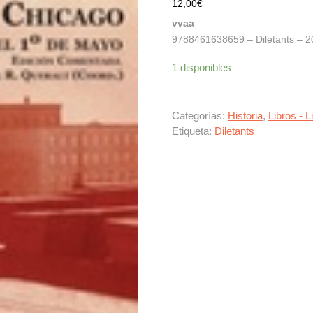
12,00
€
vvaa
9788461638659 – Diletants – 20
1 disponibles
Categorías:
Historia
,
Libros - L
Etiqueta:
Diletants