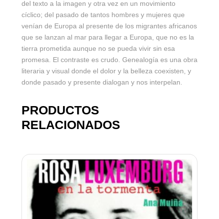
del texto a la imagen y otra vez en un movimiento
cíclico; del pasado de tantos hombres y mujeres que
venían de Europa al presente de los migrantes africanos
que se lanzan al mar para llegar a Europa, que no es la
tierra prometida aunque no se pueda vivir sin esa
promesa. El contraste es crudo. Genealogía es una obra
literaria y visual donde el dolor y la belleza coexisten, y
donde pasado y presente dialogan y nos interpelan.
PRODUCTOS
RELACIONADOS