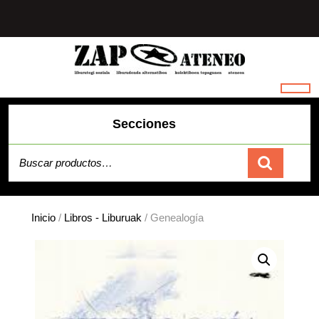
Saltar
al
contenido
Secciones
Buscar por:
Carrito
Inicio
/
Libros - Liburuak
/ Genealogía