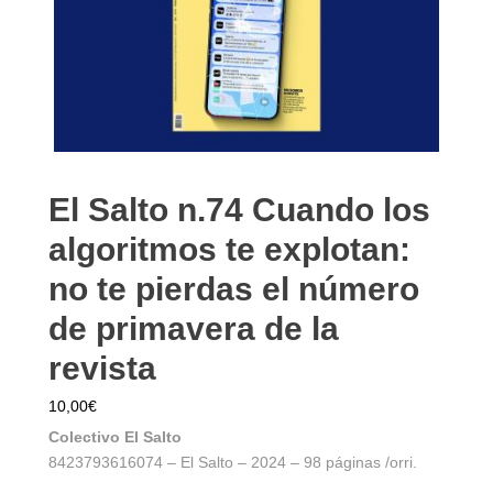
El Salto n.74 Cuando los
algoritmos te explotan:
no te pierdas el número
de primavera de la
revista
10,00
€
Colectivo El Salto
8423793616074 – El Salto – 2024 – 98 páginas /orri.