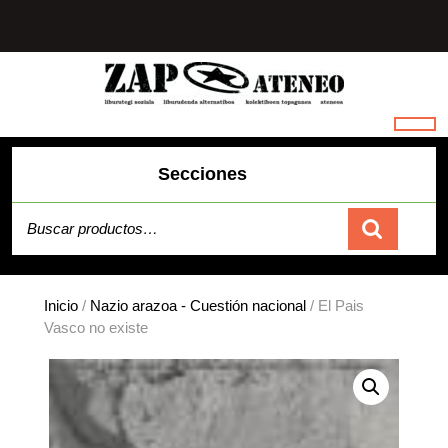
Saltar
al
contenido
Secciones
Buscar por:
Carrito
Inicio
/
Nazio arazoa - Cuestión nacional
/ El Pais
Vasco no existe