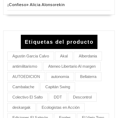
¡Confieso» Alicia Alonsorekin
Etiquetas del producto
Agustin Garcia Calvo
Akal
Alberdania
antimilitarismo
Ateneo Libertario Al margen
AUTOEDICION
autonomia
Bellaterra
Cambalache
Capitán Swing
Colectivo El Salto
DDT
Descontrol
deskargak
Ecologistas en Acción
Ediciones El Salmón
Egales
El Viejo Topo