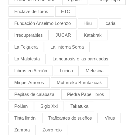
Enclave de libros
ETC
Fundación Anselmo Lorenzo
Hiru
Icaria
Irrecuperables
JUCAR
Katakrak
La Felguera
La linterna Sorda
La Malatesta
La neurosis o las barricadas
Libros en Acción
Lucina
Melusina
Miquel Amorós
Muturreko Burutazioak
Pepitas de calabaza
Piedra Papel libros
Pol.len
Siglo Xxi
Takatuka
Tinta limón
Traficantes de sueños
Virus
Zambra
Zorro rojo