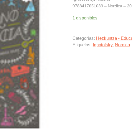
9788417651039 – Nordica – 201
1 disponibles
Categorías:
Hezkuntza - Educ
Etiquetas:
Ignotofsky
,
Nordica