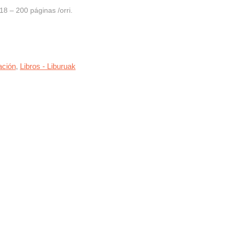
8 – 200 páginas /orri.
ación
,
Libros - Liburuak