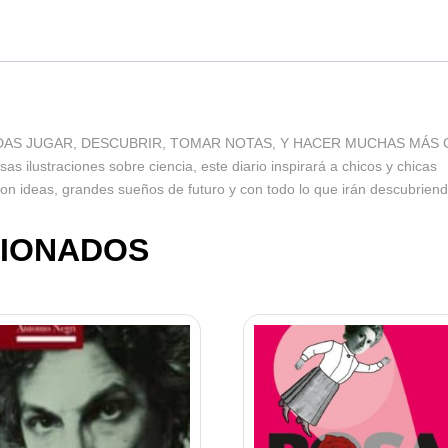
JUGAR, DESCUBRIR, TOMAR NOTAS, Y HACER MUCHAS MÁS COSAS. R
sas ilustraciones sobre ciencia, este diario inspirará a chicos y chicas
on ideas, grandes sueños de futuro y con todo lo que irán descubrien
IONADOS