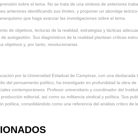
rensión sobre el tema. No se trata de una síntesis de anteriores traba
es anteriores identificando sus límites, y proponer un abordaje teóri
l anarquismo que haga avanzar las investigaciones sobre el tema.
ento de objetivos, lecturas de la realidad, estrategias y tácticas adecua
a de autogestión. Sus diagnósticos de la realidad plantean críticas estr
 objetivos y, por tanto, revolucionarias.
ducación por la Universidad Estadual de Campinas, con una destacada 
dio del pensamiento político, ha investigado en profundidad la obra de
iales contemporáneos. Profesor universitario y coordinador del Institu
 la producción editorial, así como su militancia sindical y política. Su
n política, consolidándolo como una referencia del análisis crítico de l
IONADOS