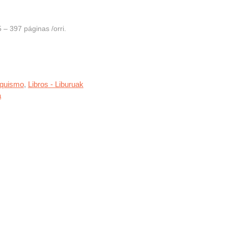
– 397 páginas /orri.
rquismo
,
Libros - Liburuak
a