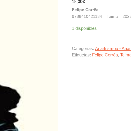
18,00
€
Felipe Corrêa
9788410421134 – Teima – 2025 
1 disponibles
Categorías:
Anarkismoa - Ana
Etiquetas:
Felipe Corrêa
,
Teim