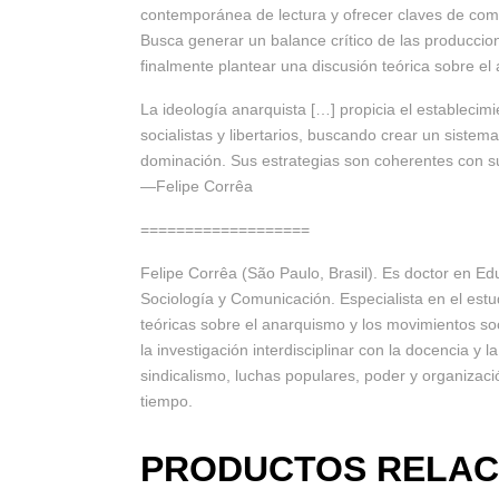
contemporánea de lectura y ofrecer claves de comp
Busca generar un balance crítico de las produccion
finalmente plantear una discusión teórica sobre e
La ideología anarquista […] propicia el establecimi
socialistas y libertarios, buscando crear un sistem
dominación. Sus estrategias son coherentes con sus
—Felipe Corrêa
===================
Felipe Corrêa (São Paulo, Brasil). Es doctor en E
Sociología y Comunicación. Especialista en el estu
teóricas sobre el anarquismo y los movimientos soc
la investigación interdisciplinar con la docencia y
sindicalismo, luchas populares, poder y organizació
tiempo.
PRODUCTOS RELAC