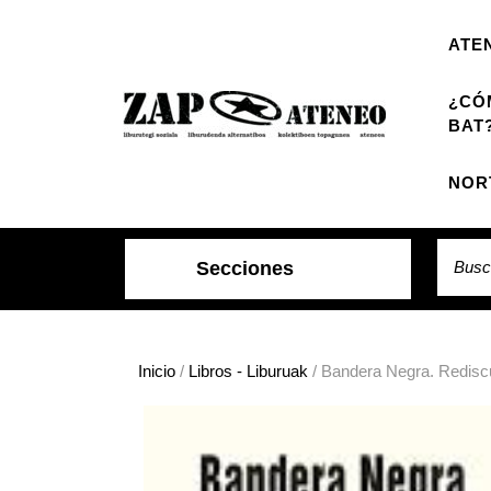
Saltar
al
ATE
contenido
¿CÓ
BAT
NOR
Buscar
Secciones
Inicio
/
Libros - Liburuak
/ Bandera Negra. Redisc