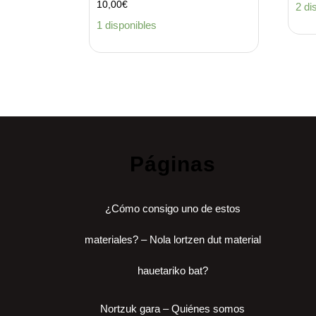
10,00
€
2 di
1 disponibles
Páginas
¿Cómo consigo uno de estos
materiales? – Nola lortzen dut material
hauetariko bat?
Nortzuk gara – Quiénes somos