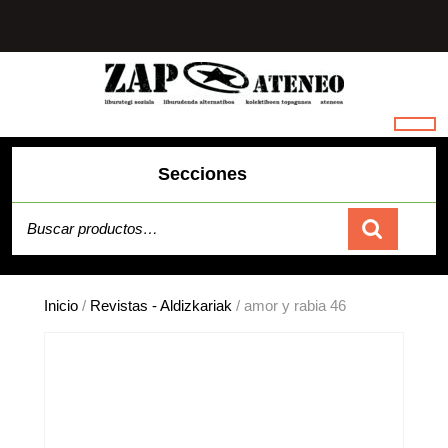
Saltar
al
contenido
Secciones
Buscar por:
Carrito
Inicio
/
Revistas - Aldizkariak
/ amor y rabia 46