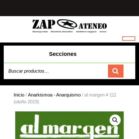
Saltar
al
contenido
Secciones
Buscar por:
Carrito
Inicio
/
Anarkismoa - Anarquismo
/ al margen # 111
(otoño 2019)