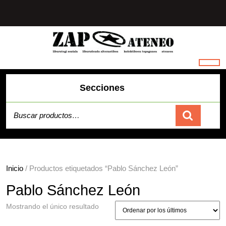
Saltar
al
contenido
Secciones
Buscar por:
Carrito
Inicio
/ Productos etiquetados “Pablo Sánchez León”
Pablo Sánchez León
Mostrando el único resultado