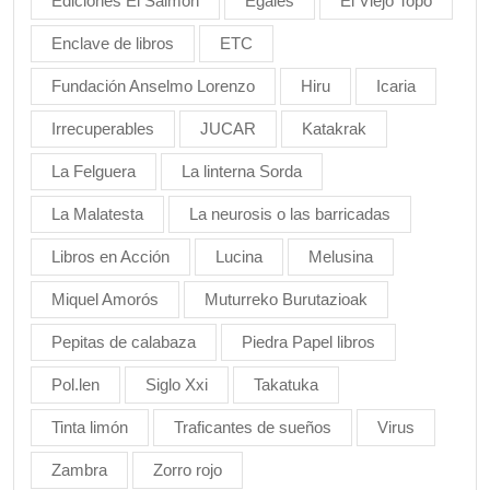
Ediciones El Salmón
Egales
El Viejo Topo
Enclave de libros
ETC
Fundación Anselmo Lorenzo
Hiru
Icaria
Irrecuperables
JUCAR
Katakrak
La Felguera
La linterna Sorda
La Malatesta
La neurosis o las barricadas
Libros en Acción
Lucina
Melusina
Miquel Amorós
Muturreko Burutazioak
Pepitas de calabaza
Piedra Papel libros
Pol.len
Siglo Xxi
Takatuka
Tinta limón
Traficantes de sueños
Virus
Zambra
Zorro rojo