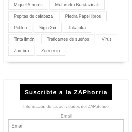
Miquel Amorós
Muturreko Burutazioak
Pepitas de calabaza
Piedra Papel libros
Pol.len
Siglo Xxi
Takatuka
Tinta limón
Traficantes de sueños
Virus
Zambra
Zorro rojo
Suscribte a la ZAPhorria
Información de las actividades del ZAPateneo
Email