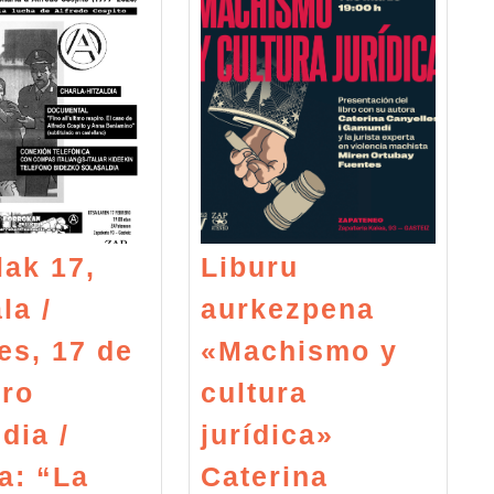
lak 17,
Liburu
la /
aurkezpena
es, 17 de
«Machismo y
ero
cultura
dia /
jurídica»
a: “La
Caterina