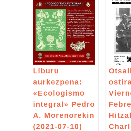
Liburu
Otsai
aurkezpena:
ostira
«Ecologismo
Viern
integral» Pedro
Febr
A. Morenorekin
Hitzal
Liburu
(2021-07-10)
Charl