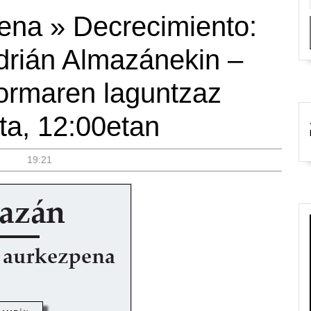
ena » Decrecimiento:
drián Almazánekin –
formaren laguntzaz
ta, 12:00etan
|
19:21