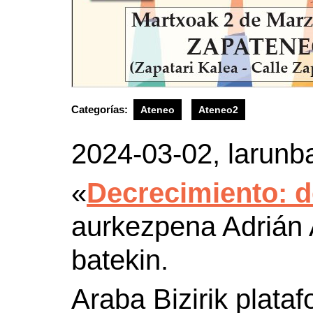
Categorías:
Ateneo
Ateneo2
2024-03-02, larunb
«
Decrecimiento: d
aurkezpena Adrián
batekin.
Araba Bizirik plata