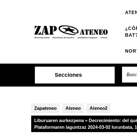
Saltar
al
ATE
contenido
¿CÓ
BAT
NOR
Busca
Secciones
por:
Zapateneo
Ateneo
,
Ateneo2
Liburuaren aurkezpena » Decrecimiento: del qué
Plataformaren laguntzaz 2024-03-02 lurunbata, 