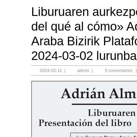
Liburuaren aurkezp
del qué al cómo» A
Araba Bizirik Plata
2024-03-02 lurunba
2024-
admin
2024-02-11
|
admin
|
0 comentarios
02-
11