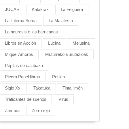
JUCAR
Katakrak
La Felguera
La linterna Sorda
La Malatesta
La neurosis o las barricadas
Libros en Acción
Lucina
Melusina
Miquel Amorós
Muturreko Burutazioak
Pepitas de calabaza
Piedra Papel libros
Pol.len
Siglo Xxi
Takatuka
Tinta limón
Traficantes de sueños
Virus
Zambra
Zorro rojo