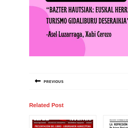
Navegación
de
PREVIOUS
entradas
Entrada
anterior:
Related Post