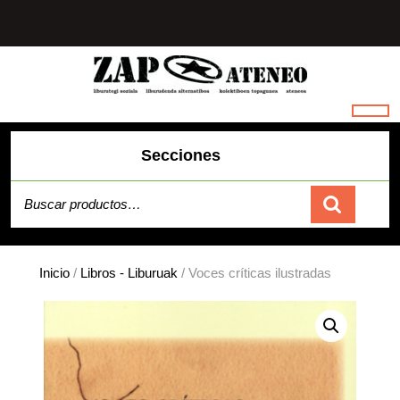
Saltar
al
contenido
Secciones
Buscar por:
Carrito
Inicio
/
Libros - Liburuak
/ Voces críticas ilustradas