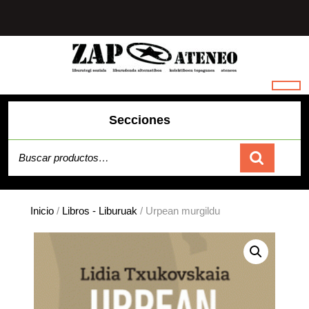
Saltar
al
contenido
Secciones
Buscar por:
Carrito
Inicio
/
Libros - Liburuak
/ Urpean murgildu