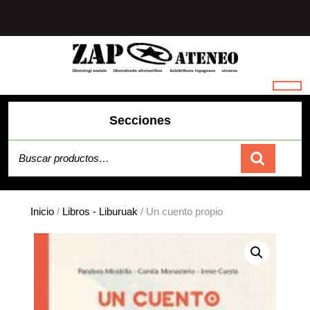
Saltar
al
contenido
Secciones
Buscar por:
Carrito
Inicio
/
Libros - Liburuak
/ Un cuento propio