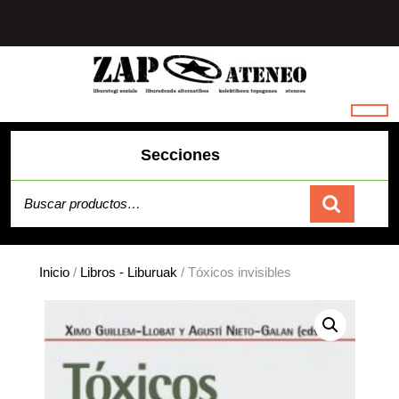
Saltar
al
contenido
Secciones
Buscar por:
Carrito
Inicio
/
Libros - Liburuak
/ Tóxicos invisibles