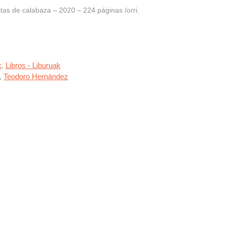
as de calabaza – 2020 – 224 páginas /orri.
k
,
Libros - Liburuak
,
Teodoro Hernández