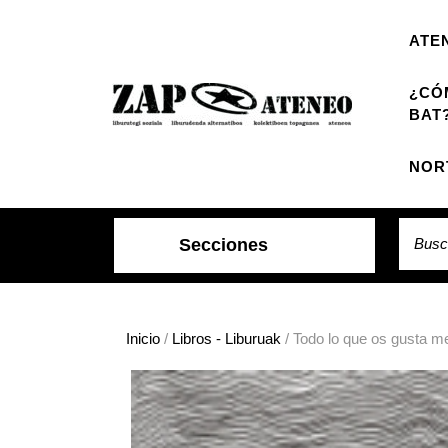
Saltar
al
ATE
contenido
¿CÓ
BAT
NOR
Buscar
Secciones
Inicio
/
Libros - Liburuak
/ Todo lo que os gusta m