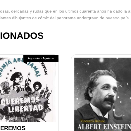
sas, delicadas y rudas que en los últimos cuarenta años ha dado la 
llantes dibujantes de cómic del panorama andergraun de nuestro país.
IONADOS
Agortuta - Agotado
UEREMOS