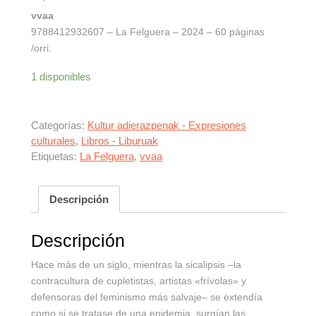
vvaa
9788412932607 – La Felguera – 2024 – 60 páginas
/orri.
1 disponibles
Categorías:
Kultur adierazpenak - Expresiones
culturales
,
Libros - Liburuak
Etiquetas:
La Felguera
,
vvaa
Descripción
Descripción
Hace más de un siglo, mientras la sicalipsis –la
contracultura de cupletistas, artistas «frívolas» y
defensoras del feminismo más salvaje– se extendía
como si se tratase de una epidemia, surgían las