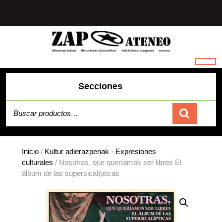
Saltar
al
contenido
Secciones
Buscar por:
Carrito
Inicio
/
Kultur adierazpenak - Expresiones
culturales
/ Nosotras, que queríamos ser libres El
álbum de las supersicalípticas