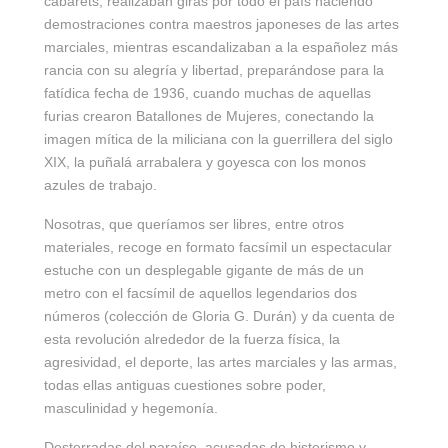
cabarets, realizaban giras por todo el país haciendo
demostraciones contra maestros japoneses de las artes
marciales, mientras escandalizaban a la españolez más
rancia con su alegría y libertad, preparándose para la
fatídica fecha de 1936, cuando muchas de aquellas
furias crearon Batallones de Mujeres, conectando la
imagen mítica de la miliciana con la guerrillera del siglo
XIX, la puñalá arrabalera y goyesca con los monos
azules de trabajo.
Nosotras, que queríamos ser libres, entre otros
materiales, recoge en formato facsímil un espectacular
estuche con un desplegable gigante de más de un
metro con el facsímil de aquellos legendarios dos
números (colección de Gloria G. Durán) y da cuenta de
esta revolución alrededor de la fuerza física, la
agresividad, el deporte, las artes marciales y las armas,
todas ellas antiguas cuestiones sobre poder,
masculinidad y hegemonía.
Desterradas del paraíso, acusadas de histerismo y