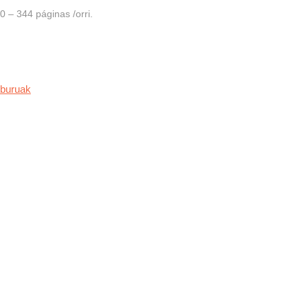
 – 344 páginas /orri.
iburuak