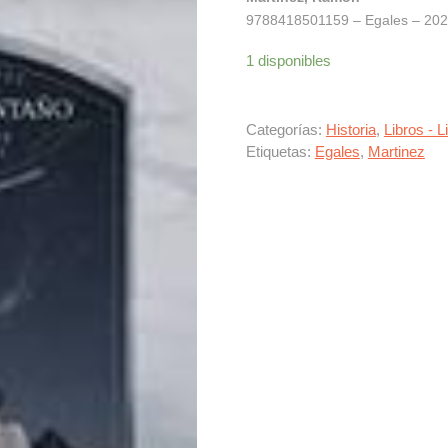
9788418501159 – Egales – 2020
1 disponibles
Categorías:
Historia
,
Libros - L
Etiquetas:
Egales
,
Martinez