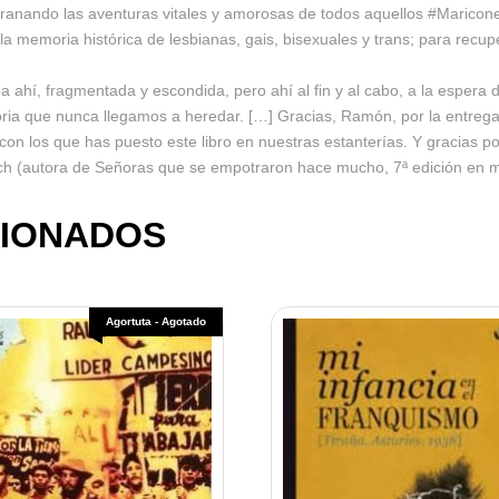
sgranando las aventuras vitales y amorosas de todos aquellos #Maricon
 memoria histórica de lesbianas, gais, bisexuales y trans; para recup
ahí, fragmentada y escondida, pero ahí al fin y al cabo, a la espera d
ia que nunca llegamos a heredar. […] Gracias, Ramón, por la entrega 
o con los que has puesto este libro en nuestras estanterías. Y gracias 
ch (autora de Señoras que se empotraron hace mucho, 7ª edición en 
IONADOS
Agortuta - Agotado