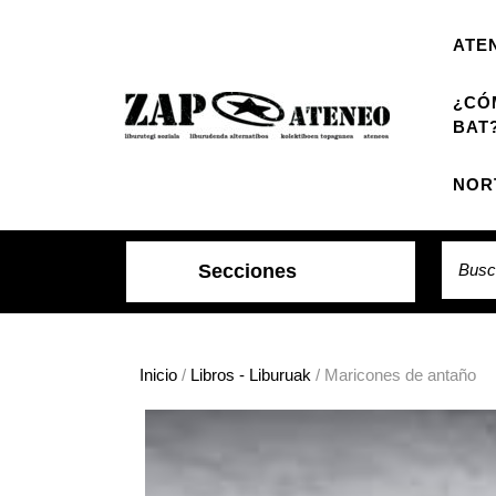
Saltar
al
ATE
contenido
¿CÓ
BAT
NOR
Buscar
Secciones
Inicio
/
Libros - Liburuak
/ Maricones de antaño