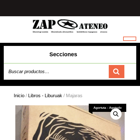
Saltar
al
contenido
Secciones
Buscar por:
Carrito
Inicio
/
Libros - Liburuak
/ Majaras
Agortuta - Agotado