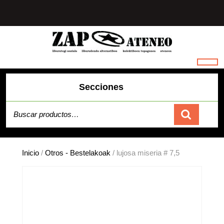
Saltar
al
contenido
Secciones
Buscar por:
Carrito
Inicio
/
Otros - Bestelakoak
/ lujosa miseria # 7,5