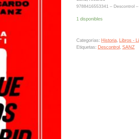
9788416553341 – Descontrol – 2
1 disponibles
Categorías:
Historia
,
Libros - L
Etiquetas:
Descontrol
,
SANZ