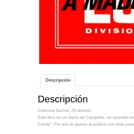
Descripción
Descripción
Columna Durruti, 26 división.
Este libro es un diario de Campaña, un episodio r
Frente”. Por eso lo damos al público con toda pure