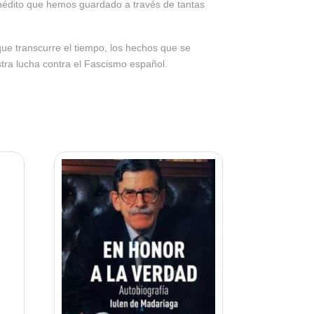
inédito que hemos guardado a través de tantas
que transcurre el tiempo, los hechos que se
tra lucha contra el Fascismo español.