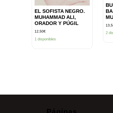
BU
BA
EL SOFISTA NEGRO.
MU
MUHAMMAD ALI,
ORADOR Y PÚGIL
13,
12,50
€
2 di
1 disponibles
Páginas