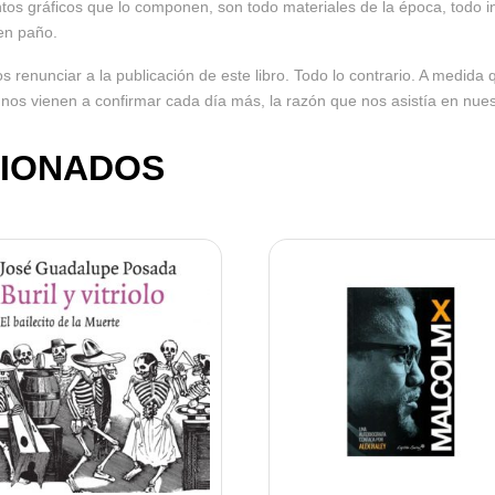
tos gráficos que lo componen, son todo materiales de la época, todo 
en paño.
enunciar a la publicación de este libro. Todo lo contrario. A medida 
nos vienen a confirmar cada día más, la razón que nos asistía en nues
IONADOS