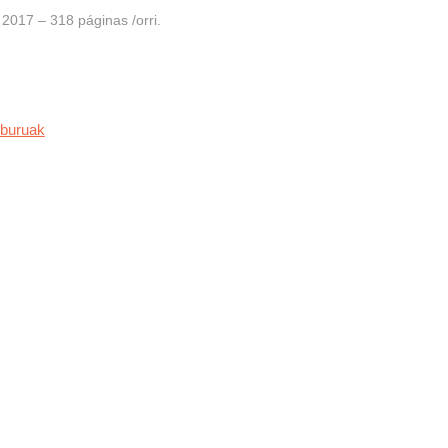
017 – 318 páginas /orri.
iburuak