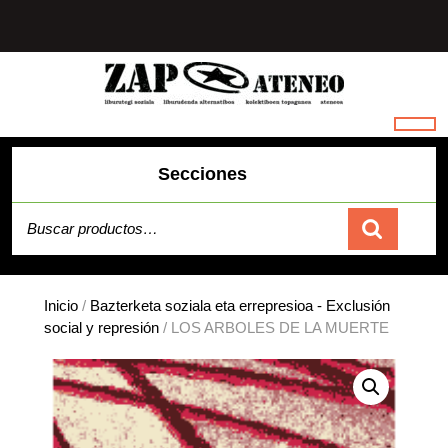
Saltar
al
contenido
Secciones
Buscar por:
Carrito
Inicio
/
Bazterketa soziala eta errepresioa - Exclusión
social y represión
/ LOS ARBOLES DE LA MUERTE