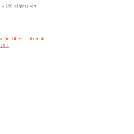
– 180 páginas /orri.
ación
,
Libros - Liburuak
OLL