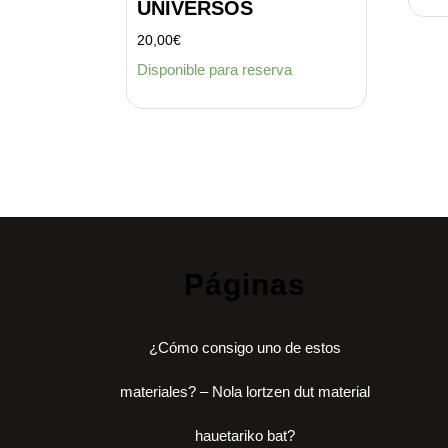
UNIVERSOS
20,00
€
Disponible para reserva
Páginas
¿Cómo consigo uno de estos
materiales? – Nola lortzen dut material
hauetariko bat?