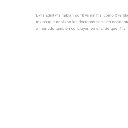
L@s adult@s hablan por l@s niñ@s, como l@s blanc
textos que analizan las doctrinas sociales occiden
a menudo también concluyen en ella, de que l@s 