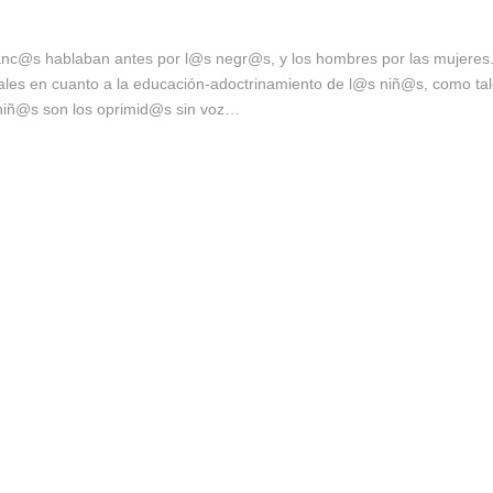
@s hablaban antes por l@s negr@s, y los hombres por las mujeres. Es
tales en cuanto a la educación-adoctrinamiento de l@s niñ@s, como tale
niñ@s son los oprimid@s sin voz…