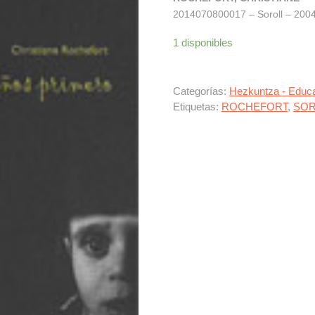
2014070800017 – Soroll – 2004 
1 disponibles
Categorías:
Hezkuntza - Educ
Etiquetas:
ROCHEFORT
,
SOR