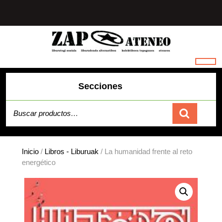
Saltar
al
contenido
Secciones
Buscar por:
Carrito
Inicio
/
Libros - Liburuak
/ La humanidad frente al reto
energético