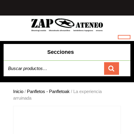
Saltar
al
contenido
Secciones
Buscar por:
Carrito
Inicio
/
Panfletos - Panfletoak
/ La experiencia
arruinada