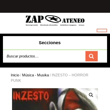
Saltar
al
contenido
Secciones
Buscar por:
Carrito
Inicio
/
Música - Musika
/ INZESTO – HORROR
PUNK