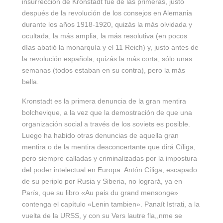
insurrección de Kronstadt fue de las primeras, justo
después de la revolución de los consejos en Alemania
durante los años 1918-1920, quizás la más olvidada y
ocultada, la más amplia, la más resolutiva (en pocos
días abatió la monarquía y el 11 Reich) y, justo antes de
la revolución española, quizás la más corta, sólo unas
semanas (todos estaban en su contra), pero la más
bella.
Kronstadt es la primera denuncia de la gran mentira
bolchevique, a la vez que la demostración de que una
organización social a través de los soviets es posible.
Luego ha habido otras denuncias de aquella gran
mentira o de la mentira desconcertante que dirá Cíliga,
pero siempre calladas y criminalizadas por la impostura
del poder intelectual en Europa: Antón Cíliga, escapado
de su periplo por Rusia y Siberia, no logrará, ya en
París, que su libro «Au pais du grand mensonge»
contenga el capítulo «Lenin tambien». Panaít Istrati, a la
vuelta de la URSS, y con su Vers lautre fla,,nme se