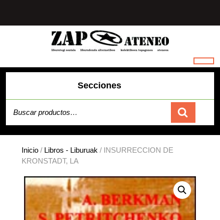
Saltar
al
contenido
Secciones
Buscar por:
Carrito
Inicio
/
Libros - Liburuak
/ INSURRECCION DE
KRONSTADT, LA