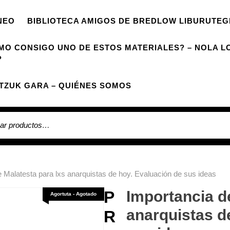
NEO
BIBLIOTECA AMIGOS DE BREDLOW LIBURUTEG
MO CONSIGO UNO DE ESTOS MATERIALES? – NOLA L
?
TZUK GARA – QUIÉNES SOMOS
 por:
e Malatesta para lxs anarquistas de hoy. Evaluación de sus ideas
P
Importancia d
Agortuta - Agotado
anarquistas d
R