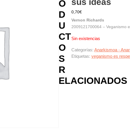
sus ideas
O
D
0,70
€
Vernon Richards
U
2009121700064 – Veganismo es 
CT
Sin existencias
O
Categorías:
Anarkismoa - Ana
S
Etiquetas:
veganismo es respe
R
ELACIONADOS