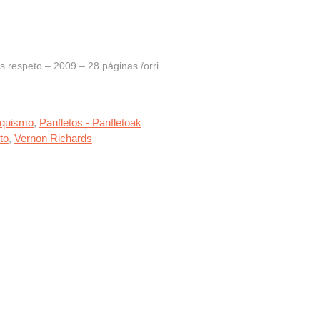
respeto – 2009 – 28 páginas /orri.
rquismo
,
Panfletos - Panfletoak
to
,
Vernon Richards