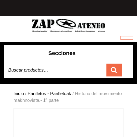
Saltar
al
contenido
Secciones
Buscar por:
Carrito
Inicio
/
Panfletos - Panfletoak
/ Historia del movimiento
makhnovista.- 1ª parte