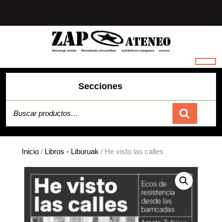
Saltar
al
contenido
Secciones
Buscar por:
Carrito
Inicio
/
Libros - Liburuak
/ He visto las calles