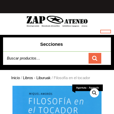
Saltar
al
contenido
Secciones
Buscar por:
Carrito
Inicio
/
Libros - Liburuak
/ Filosofía en el tocador
Agortuta - Agotado