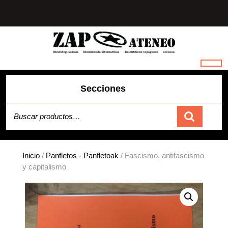
Saltar
al
contenido
Secciones
Buscar por:
Carrito
Inicio
/
Panfletos - Panfletoak
/ Fascismo, antifascismo
y capitalismo