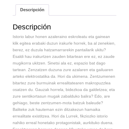
Descripción
Descripción
Istorio labur honen azaleraino eskroleatu eta gainean
klik egitea erabaki duzun irakurle horrek, ba al zenekien,
berez, ez duzula hatzamarrarekin pantailarik ukitu?
Esaldi hau irakurtzen zauden bitartean ere ez, ez zaude
mugikorra ukitzen. Sinetsi ala ez, espazio bat dago
tartean. Zenzatzen duzuna zure azalaren eta gailuaren
arteko elektrostatika da. Hori da ukimena. Zentzumenen
bitartez zure burmuinak errealitatearen makropuzzlea
osatzen du. Gauzak horrela, bidezkoa da galdetzea; eta
zure sentikortasun mugak zabalduko balira? Edo, are
gehiago, beste zentzumen-mota batzuk baleude?
Baliteke zuk hauteman ezin ditzakezun hamaika
errealitate existitzea. Hori da Lurrek, fikziozko istorio
nahiko erreal honetako protagonistak, aurkituko duena.