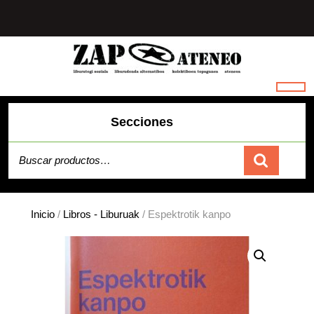
Saltar
al
contenido
Secciones
Buscar por:
Carrito
Inicio
/
Libros - Liburuak
/ Espektrotik kanpo