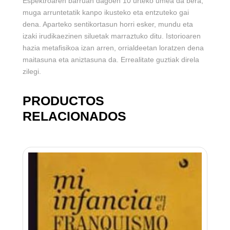
Espektroaren barruan dagoen 10 urteko umea da bera,
muga arruntetatik kanpo ikusteko eta entzuteko gai
dena. Aparteko sentikortasun horri esker, mundu eta
izaki irudikaezinen siluetak marraztuko ditu. Istorioaren
hazia metafisikoa izan arren, orrialdeetan loratzen dena
maitasuna eta aniztasuna da. Errealitate guztiak direla
zilegi.
PRODUCTOS
RELACIONADOS