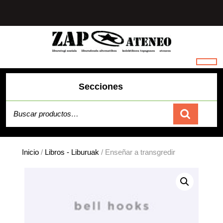
Saltar
al
contenido
Secciones
Buscar por:
Carrito
Inicio
/
Libros - Liburuak
/ Enseñar a transgredir