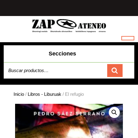
Saltar
al
contenido
Secciones
Buscar por:
Carrito
Inicio
/
Libros - Liburuak
/ El refugio