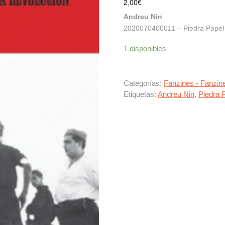
2,00
€
Andreu Nin
2020070400011 – Piedra Papel L
1 disponibles
Categorías:
Fanzines - Fanzin
Etiquetas:
Andreu Nin
,
Piedra P