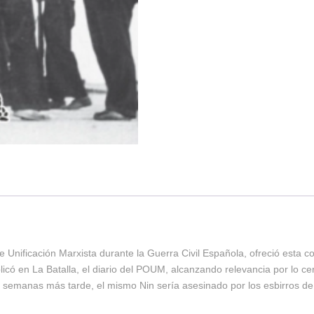
Unificación Marxista durante la Guerra Civil Española, ofreció esta co
icó en La Batalla, el diario del POUM, alcanzando relevancia por lo ce
e semanas más tarde, el mismo Nin sería asesinado por los esbirros de 