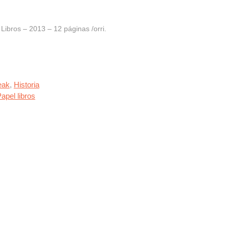
ibros – 2013 – 12 páginas /orri.
eak
,
Historia
apel libros