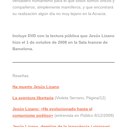
verdadero humanismo para el que todos somos únicos y
compañeros, simplemente mamíferos, y que encontrará
su realización algún día no muy lejano en la Acracia.
Incluye DVD con la lectura pública que Jesús Lizano
hizo el 1 de octubre de 2008 en la Sala Ivanow de
Barcelona.
Reseñas:
Ha muerto Jesús Lizano
La aventura libertaria
(Violeta Serrano, Página/12)
Jesús Lizano: «He evolucionado hasta el
comunismo poético»
(entrevista en
Público
8/12/2009)
Jesús Lizano, demiürg de la innocència i visionari