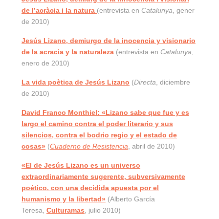
de l’acràcia i la natura
(entrevista en
Catalunya
, gener
de 2010)
Jesús Lizano, demiurgo de la inocencia y visionario
de la acracia y la naturaleza
(entrevista en
Catalunya
,
enero de 2010)
La vida poètica de Jesús Lizano
(
Directa
, diciembre
de 2010)
David Franco Monthiel: «Lizano sabe que fue y es
largo el camino contra el poder literario y sus
silencios, contra el bodrio regio y el estado de
cosas»
(
Cuaderno de Resistencia
, abril de 2010)
«El de Jesús Lizano es un universo
extraordinariamente sugerente, subversivamente
poético, con una decidida apuesta por el
humanismo y la libertad»
(Alberto García
Teresa,
Culturamas
, julio 2010)