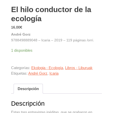
El hilo conductor de la
ecologí­a
16,00
€
André Gorz
9788498889048 – Icaria – 2019 – 119 páginas /orri.
1 disponibles
Categorías:
Ekologia - Ecología
,
Libros - Liburuak
Etiquetas:
André Gorz
,
Icaria
Descripción
Descripción
Estas tres entrevistas inéditas, que se grabaron en