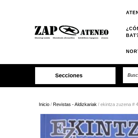
Saltar
al
ATE
contenido
¿CÓ
BAT
NOR
Buscar
Secciones
Inicio
/
Revistas - Aldizkariak
/ ekintza zuzena # 