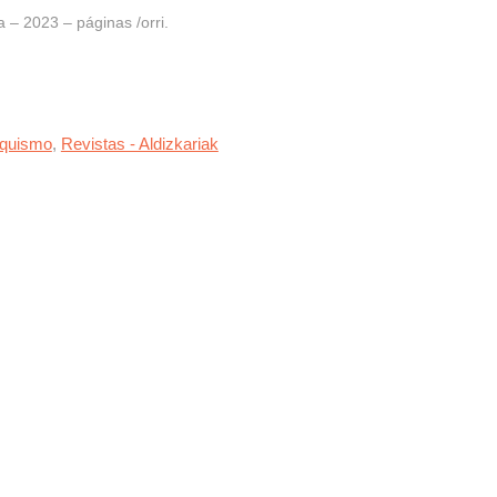
– 2023 – páginas /orri.
rquismo
,
Revistas - Aldizkariak