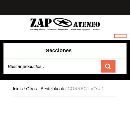
Saltar
al
contenido
Secciones
Buscar por:
Carrito
Inicio
/
Otros - Bestelakoak
/ CORRECTIVO # 1