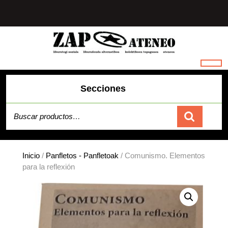
Saltar
al
contenido
Secciones
Buscar por:
Carrito
Inicio
/
Panfletos - Panfletoak
/ Comunismo. Elementos
para la reflexión